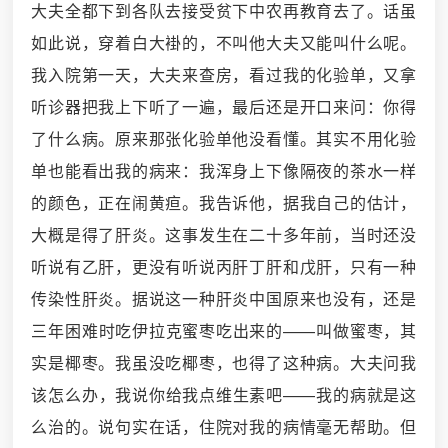
大夫全都下到各队去接受贫下中农再教育去了。话虽
如此说，穿着白大褂的，不叫他大夫又能叫什么呢。
我入院第一天，大夫来查房，看过我的化验单，又拿
听诊器把我上下听了一遍，最后还是开口来问：你得
了什么病。原来那张化验单他没看懂。其实不用化验
单也能看出我的病来：我浑身上下像隔夜的茶水一样
的颜色，正在闹黄疸。我告诉他，据我自己的估计，
大概是得了肝炎。这事发生在二十多年前，当时还没
听说有乙肝，更没有听说丙肝丁肝和戊肝，只有一种
传染性肝炎。据说这一种肝炎中国原来也没有，还是
三年困难时吃伊拉克蜜枣吃出来的——叫做蜜枣，其
实是椰枣。我虽没吃椰枣，也得了这种病。大夫问我
该怎么办，我说你给我点维生素吧——我的病就是这
么治的。说句实在话，住院对我的病情毫无帮助。但