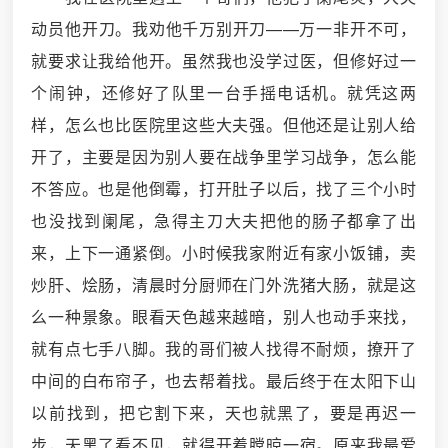
动员他开刀。我劝他千万别开刀——万一非开不可，
就要求让我给他开。虽然我也没学过医，但修好过一
个闹钟，还修好了队里一台手摇电话机。就凭这两
样，怎么也比医院里这些大夫强。但他还是让别人给
开了，主要是因为别人要在战争里学习战争，怎么能
不答应。也是他倒霉，打开肚子以后，找了三个小时
也没找到阑尾，急得主刀大夫把他的肠子都拿了出
来，上下一通紧倒。小时候我家附近有家小饭铺，卖
炒肝、烩肠，清晨时分厨师在门外洗猪大肠，就是这
么一种景象。眼看天色越来越暗，别人也动手来找，
就有点七手八脚。我的哥们被人找得不耐烦，撩开了
中间的白布帘子，也去帮着找。最后终于在太阳下山
以前找到，把它割下来，天也就黑了，要是再迟一
步，天黑了看不见，就得开着膛晾一宿。原来我最爱