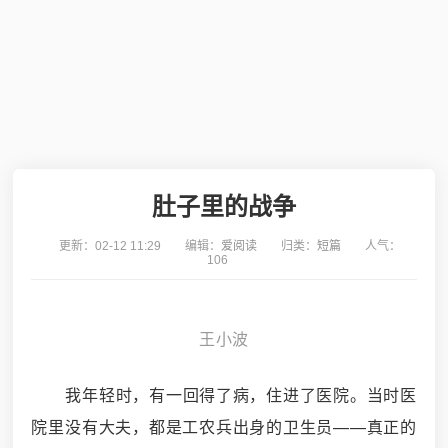
肚子里的战争
更新：
02-12 11:29
编辑：
爱阅读
归类：
短篇
人气：
106
王小波
我年轻时，有一回得了病，住进了医院。当时医
院里没有大夫，都是工农兵出身的卫生员——真正的