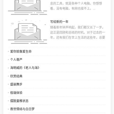
息的工具，就是各种个人电脑。你想想
看，没有电脑，有网也接不上。...
写给新的一年
随着新年钟声响起，我们都又长了一岁。
这正是回顾和总结的时机。对于过去的一
年，还有我们在世上生活的这些年，总要
有句结束语：...
爱你就像爱生命
个人尊严
海明威的《老人与海》
欣赏经典
盛装舞步
极端体验
摆脱童稚状态
救世情结与白日梦