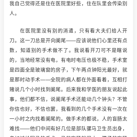
我自己觉得还是住在医院里好些，住在队里会传染别
人。
在医院里没有别的消遣，只有看大夫们给人开
刀。这一刀总是开向阑尾——应该说他们心里还有点
数，知道别的手术做不了。我说看开刀可不是瞎说
的，当地经常没有电，有电时电压也极不稳，手术室
是四面全是玻璃窗的房子，下午两点钟阳光最好，就
是那时动手术——全院的病人都在外面看着，互相打
赌说几个小时找到阑尾。后来我和学医的朋友说起此
事，他们都不信，说阑尾手术还能动几个钟头？不管
你信也好，不信也罢，我看到的几个手术没有一次在
一小时之内找着阑尾的。做手术的都说，人的盲肠太
难找——他们中间有好几位是部队骡马卫生员出身，