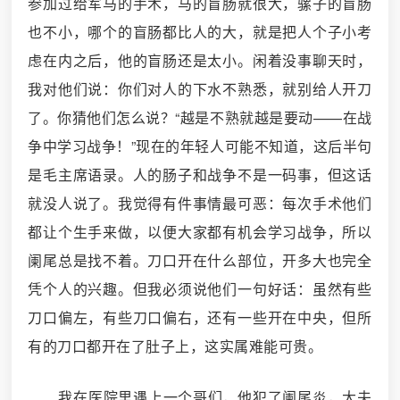
参加过给军马的手术，马的盲肠就很大，骡子的盲肠
也不小，哪个的盲肠都比人的大，就是把人个子小考
虑在内之后，他的盲肠还是太小。闲着没事聊天时，
我对他们说：你们对人的下水不熟悉，就别给人开刀
了。你猜他们怎么说？“越是不熟就越是要动——在战
争中学习战争！”现在的年轻人可能不知道，这后半句
是毛主席语录。人的肠子和战争不是一码事，但这话
就没人说了。我觉得有件事情最可恶：每次手术他们
都让个生手来做，以便大家都有机会学习战争，所以
阑尾总是找不着。刀口开在什么部位，开多大也完全
凭个人的兴趣。但我必须说他们一句好话：虽然有些
刀口偏左，有些刀口偏右，还有一些开在中央，但所
有的刀口都开在了肚子上，这实属难能可贵。
我在医院里遇上一个哥们，他犯了阑尾炎，大夫