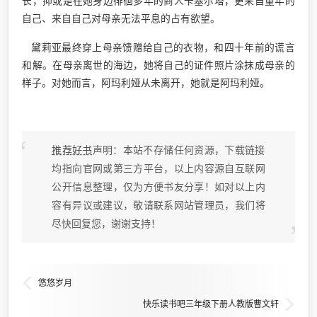
长，抑或是在她身边徘徊多年的商人卡塞尔塔，更来自童年的
自己、来自自己对母亲无法平息的占有欲望。
黛莉亚最终穿上母亲馈赠给自己的衣物，和四十年前的谎言
和解。在母亲离世的海边，她将自己的证件照片涂抹成母亲的
样子。对她而言，阿玛利娅从未离开，她就是阿玛利娅。
推荐好书
声明：本站不存储任何资源，下载链接
均指向官网或第三方平台，以上内容源自互联网
公开信息整理，仅为方便书友分享！如对以上内
容有异议或建议，敬请联系网站管理员，我们将
尽快回复您，谢谢支持！
悠悠岁月
快乐读书吧三年级下册人教版曹文轩