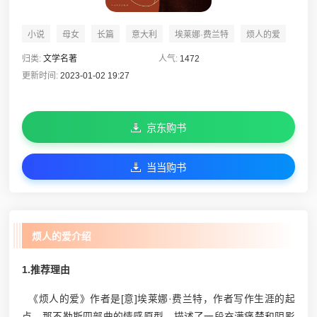
小说
母女
长篇
意大利
埃莱娜·费兰特
烦人的爱
归类:
文学名著
人气:
1472
更新时间:
2023-01-02 19:27
京东购书
当当购书
烦人的爱介绍
1.推荐理由
《烦人的爱》作者是[意]埃莱娜·费兰特，作者写作生涯的起
点，那不勒斯四部曲的情感原型，描述了一段充满痛楚和阴影