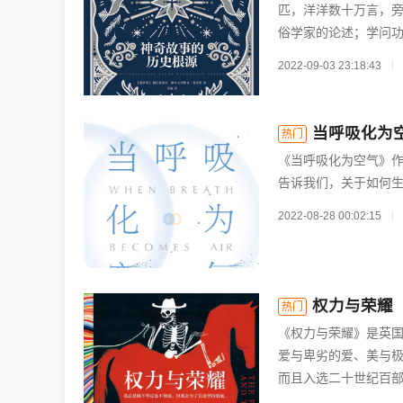
匹，洋洋数十万言，
俗学家的论述；学问功
2022-09-03 23:18:43
当呼吸化为
热门
《当呼吸化为空气》作
告诉我们，关于如何生
2022-08-28 00:02:15
权力与荣耀
热门
《权力与荣耀》是英国
爱与卑劣的爱、美与极
而且入选二十世纪百部最