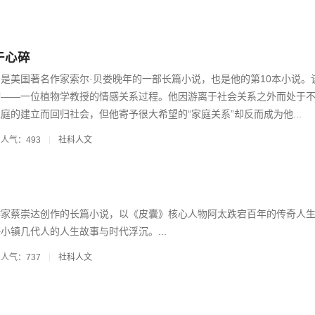
于心碎
是美国著名作家索尔·贝娄晚年的一部长篇小说，也是他的第10本小说。
诺——一位植物学教授的情感关系过程。他因游离于社会关系之外而处于
庭的建立而回归社会，但他寄予很大希望的“家庭关系”却反而成为他...
人气：493
社科人文
作家蔡崇达创作的长篇小说，以《皮囊》核心人物阿太跌宕百年的传奇人
小镇几代人的人生故事与时代浮沉。...
人气：737
社科人文