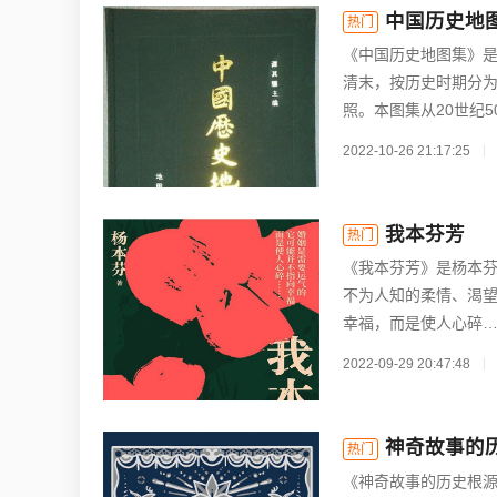
中国历史地
热门
《中国历史地图集》
清末，按历史时期分为
照。本图集从20世纪5
2022-10-26 21:17:25
我本芬芳
热门
《我本芬芳》是杨本
不为人知的柔情、渴
幸福，而是使人心碎…
2022-09-29 20:47:48
神奇故事的
热门
《神奇故事的历史根源