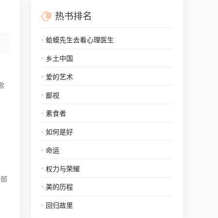
热书排名
蛤蟆先生去看心理医生
乡土中国
爱的艺术
歌
鄙视
素食者
如何是好
命运
权力与荣耀
一部
美的历程
回归故里