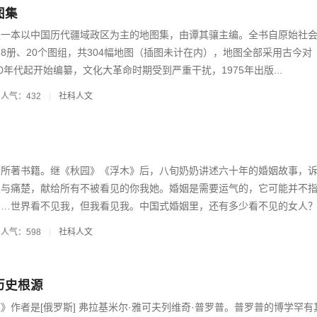
图集
是一本以中国历代疆域政区为主的地图集，由谭其骧主编。全书自原始社
8册、20个图组，共304幅地图（插图未计在内），地图全部采用古今对
0年代起开始编纂，文化大革命时期受到严重干扰，1975年出版...
人气：432
社科人文
芬所著书籍。继《秋园》《浮木》后，八旬奶奶讲述六十年的婚姻故事，
望与痛楚，献给所有不被看见的你我她。婚姻是需要运气的，它可能并不
…世界看不见我，但我看见我。中国式婚姻里，还有多少看不见的女人？.
人气：598
社科人文
历史根源
》作者是[俄罗斯] 弗拉基米尔·雅可夫列维奇·普罗普。普罗普的博学罕有