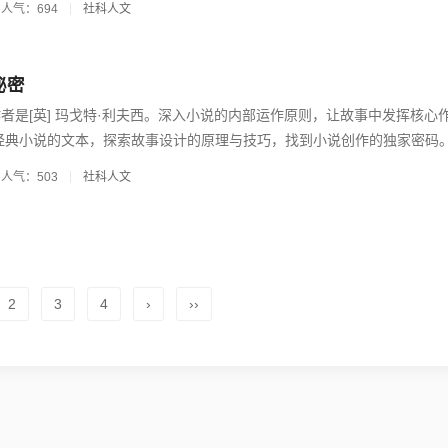
人气：694
社科人文
秘密
者是[英] 玛戈特·利夫西。深入小说的内部运作原则，让故事中发挥核心
经典小说的文本，探索故事设计的原理与技巧，找到小说创作的独家密码。.
人气：503
社科人文
2
3
4
›
››