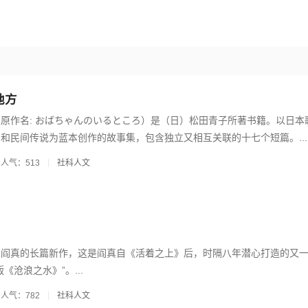
地方
原作名: おばちゃんのいるところ）是（日）松田青子所著书籍。以日本
和民间传说为蓝本创作的故事集，包含独立又相互关联的十七个短篇。...
人气：513
社科人文
家阎真的长篇新作，这是阎真自《活着之上》后，时隔八年潜心打造的又
《沧浪之水》”。...
人气：782
社科人文