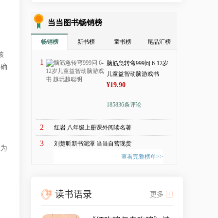
该
不确
生为
读书语录
更多