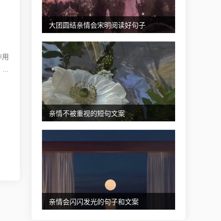
大团圆结亲情会宋明阅读好句子
作用
..
亲情不被重视的短句文案
亲情会闪闪发光的句子和文案