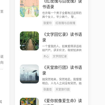
《红玫瑰与白玫瑰》读
书语录
会至
也许每一个男子全都有过这样的
两个女人，至少两个。 娶...
张爱玲
红玫瑰与白玫瑰
《文学回忆录》读书语
录
一个爱我的人，如果爱得讲话结
结巴巴，语无伦次，我就知道他
爱我。&...
诉说
木心
文学回忆录
指向
《天堂旅行团》读书语
..
录
她突然地来，突然地走。我慢慢
明白，人与人之间没有突然，她
想好了才...
张嘉佳
天堂旅行团
《爱你就像爱生命》读
其