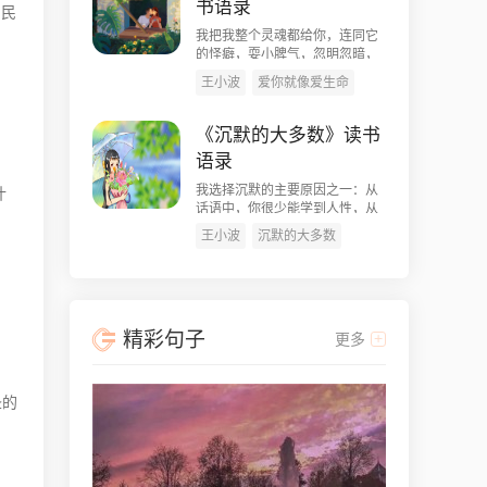
书语录
、民
我把我整个灵魂都给你，连同它
的怪癖，耍小脾气，忽明忽暗，
一千八百...
王小波
爱你就像爱生命
《沉默的大多数》读书
语录
我选择沉默的主要原因之一：从
什
话语中，你很少能学到人性，从
沉默中却...
王小波
沉默的大多数
精彩句子
更多
圣的
，