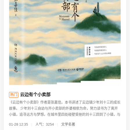
云边有个小卖部
热门
《云边有个小卖部》作者是张嘉佳。本书讲述了云边镇少年刘十三的成长
故事。 少年刘十三自幼与开小卖部的外婆相依为命，努力读书为了离开
小镇，追寻远方与梦想。在城市里四处碰壁受挫的刘十三回到了小镇，与
少时玩伴程霜重逢。...
01-28 12:35
人气：3254
文学名著